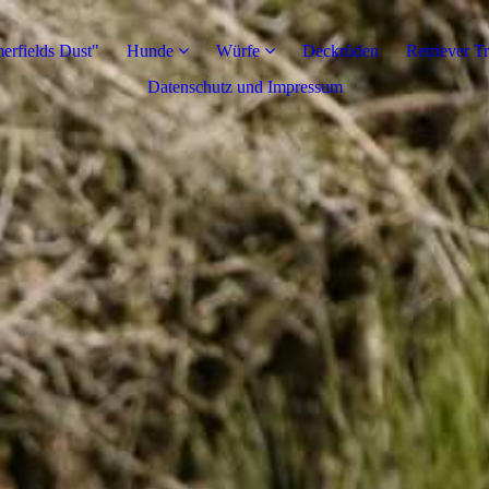
rfields Dust"
Hunde
Würfe
Deckrüden
Retriever T
Datenschutz und Impressum