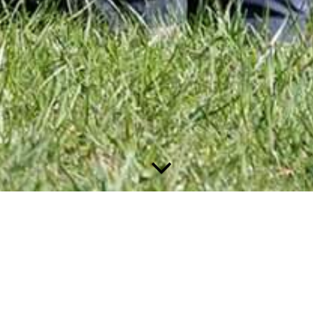
Retriever Training
Dummytraining
Se