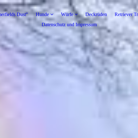
rfields Dust"
Hunde
Würfe
Deckrüden
Retriever T
Datenschutz und Impressum