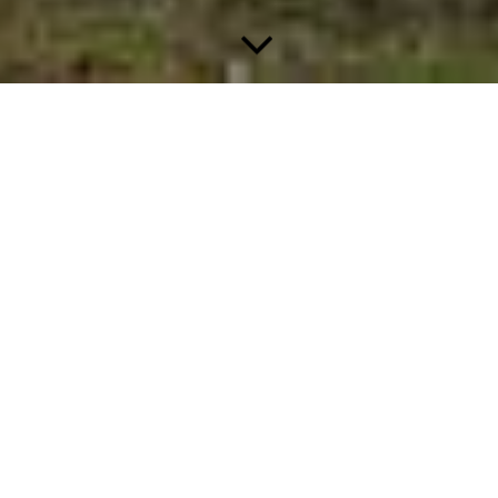
Erinnerungen an...
Mara
nd die Erde verbindet. Weil sie so viele Farben hat, n
schönes Land mit blühenden Wiesen, mit saftigem grün
immer verlassen muss, gelangt es zu diesem wundervolle
r ist immer so schön und warm wie im Frühling.
 jung und die kranken Tiere wieder gesund. Den gan
m vollkommenen Glück: Sie sind nicht mit ihren Mensc