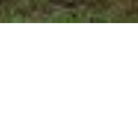
ennt man sie die Regenbogenbrücke.
en Gras und traumhaften Wäldern.
n Ort. Dort gibt es immer reichlich zu
zen Tag toben sie vergnügt zusammen
hen zusammen, die sie auf der Erde so