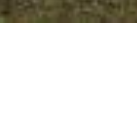
Carlos
Es gibt eine Brücke, die den Himmel u
Jenseits der Brücke liegt ein wunder
Wenn ein geliebtes Tier die Erde für 
fressen und zu trinken, und das Wette
Die alten Tiere werden dort wieder
herum. Nur eines fehlt ihnen zu ihre
geliebt haben.